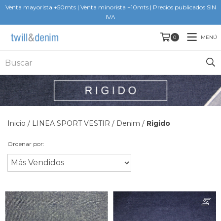
Venta mayorista +50mts | Venta minorista +10mts | Precios publicados SIN
IVA
MENÚ
0
Inicio
/
LINEA SPORT VESTIR
/
Denim
/
Rigido
Ordenar por: