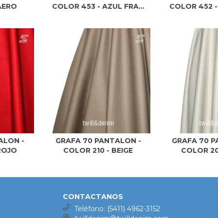
AERO
COLOR 453 - AZUL FRA...
COLOR 452 - 
ALON -
GRAFA 70 PANTALON -
GRAFA 70 P
ROJO
COLOR 210 - BEIGE
COLOR 20
CONTACTANOS
Teléfono: (5411) 4962-3152