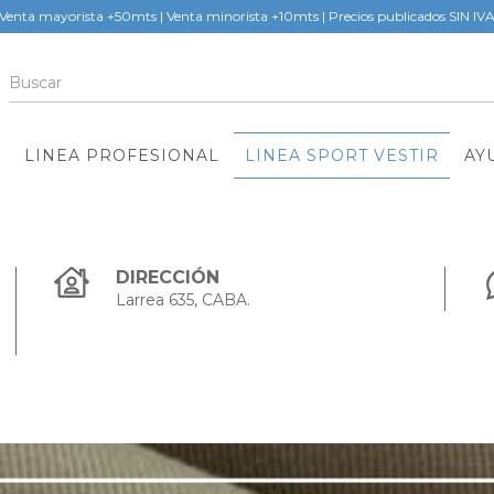
Venta mayorista +50mts | Venta minorista +10mts | Precios publicados SIN IV
LINEA PROFESIONAL
LINEA SPORT VESTIR
AY
DIRECCIÓN
Larrea 635, CABA.